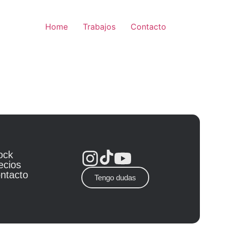
Home
Trabajos
Contacto
ock
ecios
ntacto
Tengo dudas