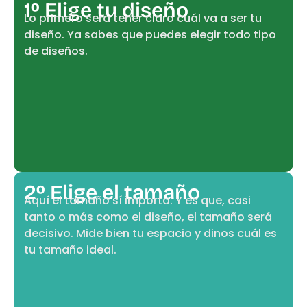
1º Elige tu diseño
Lo primero será tener claro cuál va a ser tu
diseño. Ya sabes que puedes elegir todo tipo
de diseños.
2º Elige el tamaño
Aquí el tamaño sí importa. Y es que, casi
tanto o más como el diseño, el tamaño será
decisivo. Mide bien tu espacio y dinos cuál es
tu tamaño ideal.